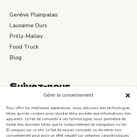
Genève Plainpalais
Lausanne Ours
Prilly-Malley
Food Truck
Blog
Suivez-nous
Gérer le consentement
Pour offrir les meilleures expériences, nous utilisons des technologies
telles que les cookies pour stocker et/ou accéder aux informations des
appareils. Le fait de consentir à ces technologies nous permettra de
© 2024 BELGA | Accompagné par l'
Agence BB® Switzerland
|
traiter des données telles que le comportement de navigation ou les
Mentions légales et Politique de confidentialité
ID uniques sur ce site. Le fait de ne pas consentir ou de retirer son
consentement peut avoir un effet négatif sur certaines caractéristiques